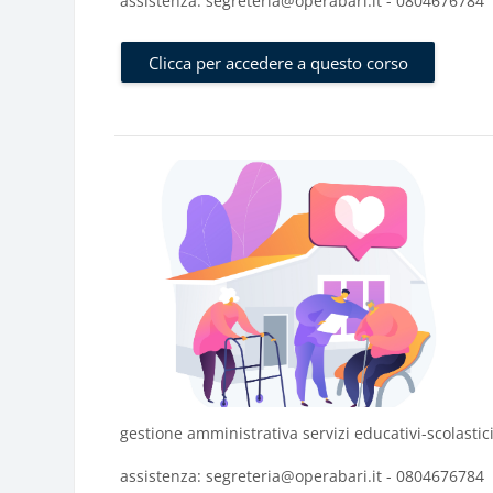
assistenza: segreteria@operabari.it - 0804676784
Clicca per accedere a questo corso
gestione amministrativa servizi educativi-scolastic
assistenza: segreteria@operabari.it - 0804676784