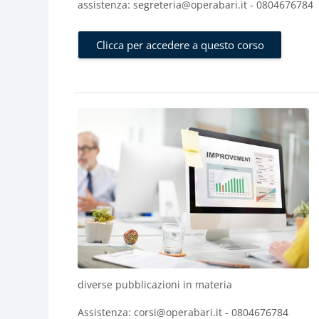
assistenza: segreteria@operabari.it - 0804676784
Clicca per accedere a questo corso
diverse pubblicazioni in materia
Assistenza: corsi@operabari.it - 0804676784