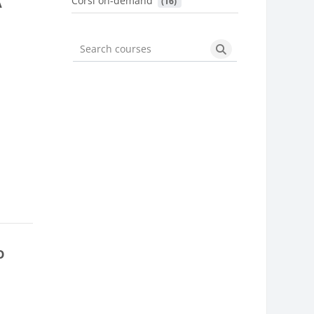
Corsi on-demand
A
 (16)
Search courses
Search courses
O