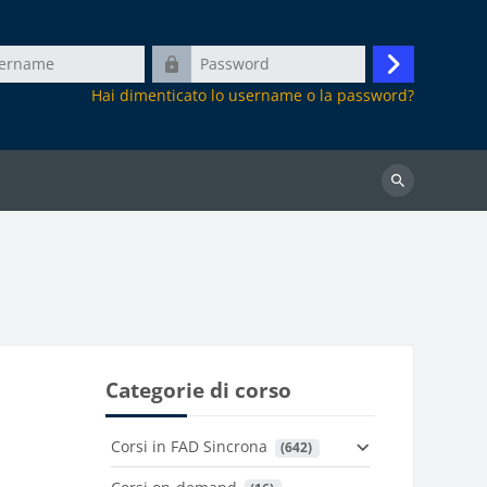
e
Password
Login
Hai dimenticato lo username o la password?
Ricerca
Categorie di corso
Corsi in FAD Sincrona
 (642)