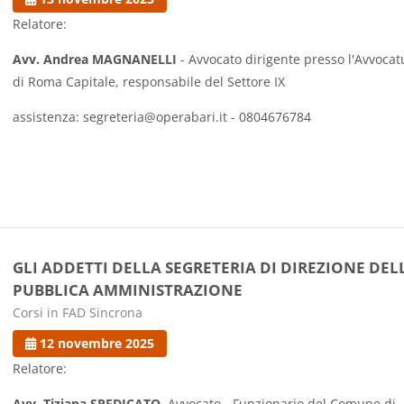
Relatore:
Avv. Andrea MAGNANELLI
- Avvocato dirigente presso l'Avvocat
di Roma Capitale, responsabile del Settore IX
assistenza: segreteria@operabari.it - 0804676784
GLI ADDETTI DELLA SEGRETERIA DI DIREZIONE DEL
PUBBLICA AMMINISTRAZIONE
Categoria di corsi
Corsi in FAD Sincrona
12 novembre 2025
Relatore:
Avv. Tiziana SPEDICATO,
Avvocato - Funzionario del Comune di