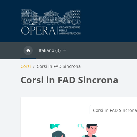
Vai al contenuto principale
Italiano ‎(it)‎
Corsi
Corsi in FAD Sincrona
Corsi in FAD Sincrona