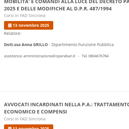
MOBILITA' E COMANDI ALLA LUCE DEL DECRETO P
2025 E DELLE MODIFICHE AL D.P.R. 487/1994
Categoria di corsi
Corsi in FAD Sincrona
13 novembre 2025
Relatore:
Dott.ssa Anna GRILLO
- Dipartimento Funzione Pubblica
assistenza: amministrazione@operabari.it -
Tel. 0804676784
AVVOCATI INCARDINATI NELLA P.A.: TRATTAMENT
ECONOMICO E COMPENSI
Categoria di corsi
Corsi in FAD Sincrona
13 novembre 2025