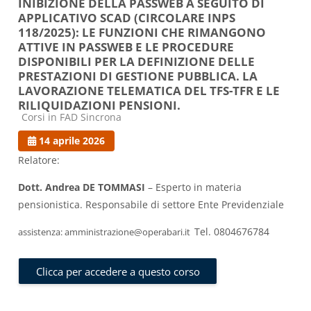
INIBIZIONE DELLA PASSWEB A SEGUITO DI
APPLICATIVO SCAD (CIRCOLARE INPS
118/2025): LE FUNZIONI CHE RIMANGONO
ATTIVE IN PASSWEB E LE PROCEDURE
DISPONIBILI PER LA DEFINIZIONE DELLE
PRESTAZIONI DI GESTIONE PUBBLICA. LA
LAVORAZIONE TELEMATICA DEL TFS-TFR E LE
RILIQUIDAZIONI PENSIONI.
Categoria di corsi
Corsi in FAD Sincrona
14 aprile 2026
Relatore:
Dott. Andrea DE TOMMASI
– Esperto in materia
pensionistica. Responsabile di settore Ente Previdenziale
Tel. 0804676784
assistenza: amministrazione@operabari.it
Clicca per accedere a questo corso