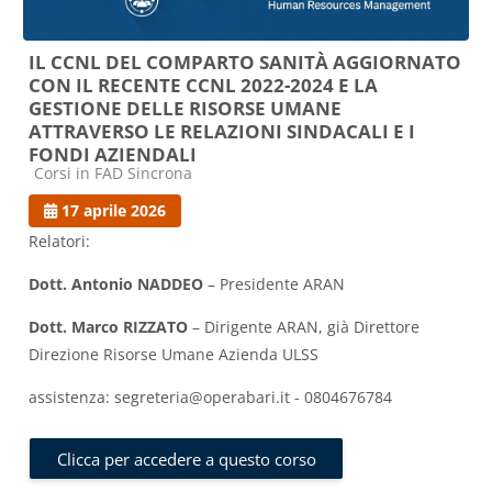
IL CCNL DEL COMPARTO SANITÀ AGGIORNATO
CON IL RECENTE CCNL 2022-2024 E LA
GESTIONE DELLE RISORSE UMANE
ATTRAVERSO LE RELAZIONI SINDACALI E I
FONDI AZIENDALI
Categoria di corsi
Corsi in FAD Sincrona
17 aprile 2026
Relatori:
Dott. Antonio NADDEO
– Presidente ARAN
Dott. Marco RIZZATO
– Dirigente ARAN, già Direttore
Direzione Risorse Umane Azienda ULSS
assistenza: segreteria@operabari.it - 0804676784
Clicca per accedere a questo corso