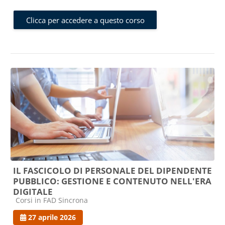
Clicca per accedere a questo corso
IL FASCICOLO DI PERSONALE DEL DIPENDENTE
PUBBLICO: GESTIONE E CONTENUTO NELL'ERA
DIGITALE
Categoria di corsi
Corsi in FAD Sincrona
27 aprile 2026