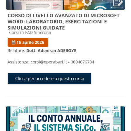
CORSO DI LIVELLO AVANZATO DI MICROSOFT
WORD: LABORATORIO, ESERCITAZIONI E
SIMULAZIONI GUIDATE
Categoria di corsi
Corsi in FAD Sincrona
15 aprile 2026
Relatore:
Dott. Adeniran ADEBOYE
Assistenza: corsi@operabari.it - 0804676784
Clicca per accedere a questo corso