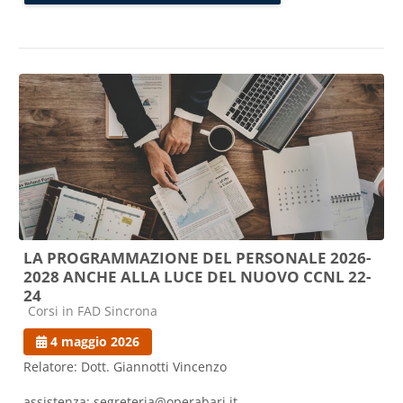
LA PROGRAMMAZIONE DEL PERSONALE 2026-
2028 ANCHE ALLA LUCE DEL NUOVO CCNL 22-
24
Categoria di corsi
Corsi in FAD Sincrona
4 maggio 2026
Relatore: Dott. Giannotti Vincenzo
assistenza: segreteria@operabari.it