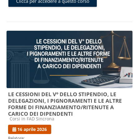
Clicca per accedere a questo corso
LE CESSIONI DEL V° DELLO STIPENDIO, LE
DELEGAZIONI, I PIGNORAMENTI E LE ALTRE
FORME DI FINANZIAMENTO/RITENUTE A
CARICO DEI DIPENDENTI
Categoria di corsi
Corsi in FAD Sincrona
16 aprile 2026
Relatore: