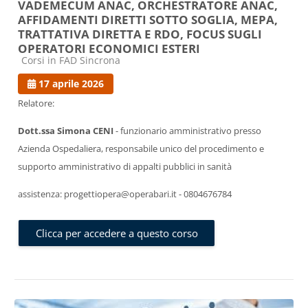
VADEMECUM ANAC, ORCHESTRATORE ANAC,
AFFIDAMENTI DIRETTI SOTTO SOGLIA, MEPA,
TRATTATIVA DIRETTA E RDO, FOCUS SUGLI
OPERATORI ECONOMICI ESTERI
Categoria di corsi
Corsi in FAD Sincrona
17 aprile 2026
Relatore:
Dott.ssa Simona CENI
- funzionario amministrativo presso
Azienda Ospedaliera, responsabile unico del procedimento e
supporto amministrativo di appalti pubblici in sanità
assistenza: progettiopera@operabari.it - 0804676784
Clicca per accedere a questo corso