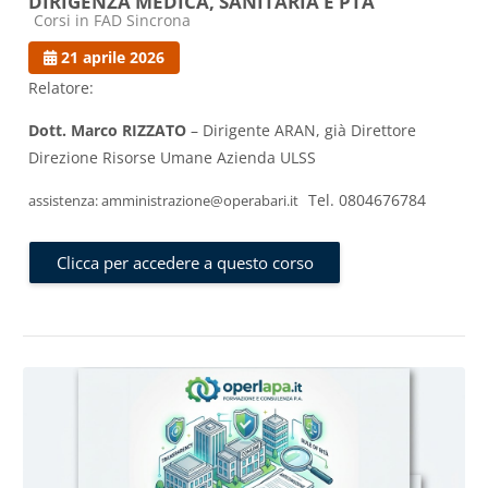
DIRIGENZA MEDICA, SANITARIA E PTA
Categoria di corsi
Corsi in FAD Sincrona
21 aprile 2026
Relatore:
Dott. Marco RIZZATO
– Dirigente ARAN, già Direttore
Direzione Risorse Umane Azienda ULSS
Tel. 0804676784
assistenza: amministrazione@operabari.it
Clicca per accedere a questo corso