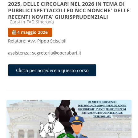
2025, DELLE CIRCOLARI NEL 2026 IN TEMA DI
PUBBLICI SPETTACOLI ED NCC NONCHE' DELLE
RECENTI NOVITA' GIURISPRUDENZIALI
Categoria di corsi
Corsi in FAD Sincrona
4 maggio 2026
Relatore: Avv. Pippo Sciscioli
assistenza: segreteria@operabari.it
Clicca per accedere a questo corso