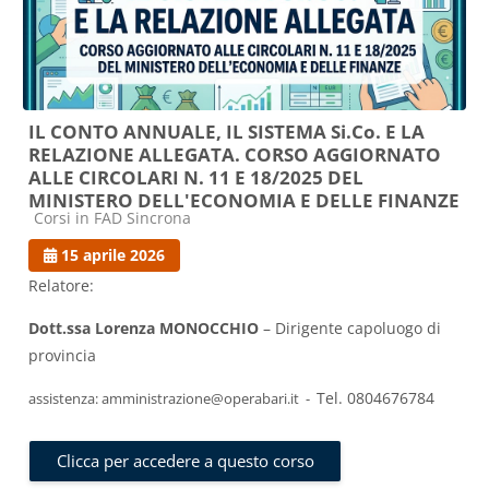
IL CONTO ANNUALE, IL SISTEMA Si.Co. E LA
RELAZIONE ALLEGATA. CORSO AGGIORNATO
ALLE CIRCOLARI N. 11 E 18/2025 DEL
MINISTERO DELL'ECONOMIA E DELLE FINANZE
Categoria di corsi
Corsi in FAD Sincrona
15 aprile 2026
Relatore:
Dott.ssa Lorenza MONOCCHIO
– Dirigente capoluogo di
provincia
Tel. 0804676784
assistenza: amministrazione@operabari.it -
Clicca per accedere a questo corso