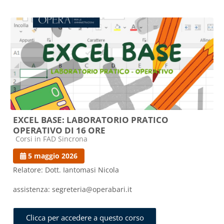
EXCEL BASE: LABORATORIO PRATICO
OPERATIVO DI 16 ORE
Categoria di corsi
Corsi in FAD Sincrona
5 maggio 2026
Relatore: Dott. Iantomasi Nicola
assistenza: segreteria@operabari.it
Clicca per accedere a questo corso