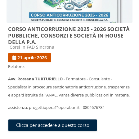
CORSO ANTICORRUZIONE 2025 - 2026 SOCIETÀ
PUBBLICHE, CONSORZI E SOCIETÀ IN-HOUSE
DELLA P.A.
Categoria di corsi
Corsi in FAD Sincrona
21 aprile 2026
Relatore:
Avv. Rossana TURTURIELLO
- Formatore - Consulente -
Specialista in procedure sanzionatorie anticorruzione, trasparenza
e appalti istruite dall'ANAC. Vanta diversa pubblicazioni in materia.
assistenza: progettiopera@operabari.it - 0804676784
Clicca per accedere a questo corso