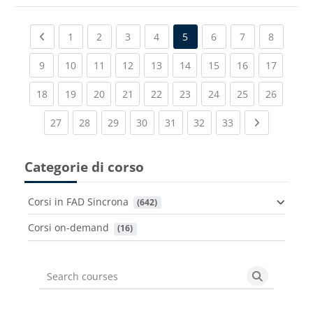
Previous page
(current)
(current)
(current)
(current)
(current)
(current)
(current
1
2
3
4
5
6
7
8
(current)
(current)
(current)
(current)
(current)
(current)
(current)
(current)
(current
9
10
11
12
13
14
15
16
17
(current)
(current)
(current)
(current)
(current)
(current)
(current)
(current)
(current
18
19
20
21
22
23
24
25
26
(current)
(current)
(current)
(current)
(current)
(current)
(current)
Next page
27
28
29
30
31
32
33
Categorie di corso
Corsi in FAD Sincrona
 (642)
Corsi on-demand
 (16)
Search courses
Search cou